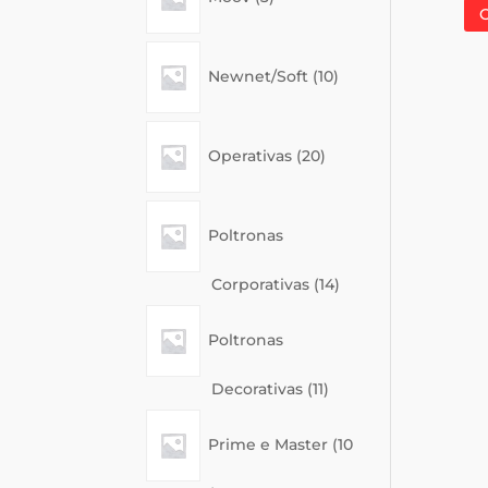
10
Newnet/Soft
10
products
20
Operativas
20
products
Poltronas
14
Corporativas
14
products
Poltronas
11
Decorativas
11
products
Prime e Master
10