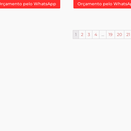
Orçamento pelo WhatsApp
Orçamento pelo WhatsA
1
2
3
4
…
19
20
21