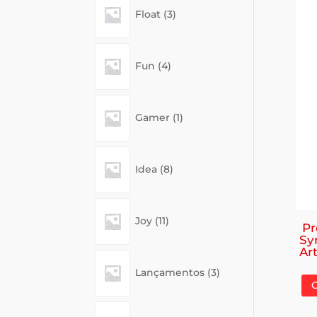
Float
3
products
4
Fun
4
products
1
Gamer
1
product
8
Idea
8
products
11
Joy
11
products
Pr
Sy
Ar
3
Lançamentos
3
products
3