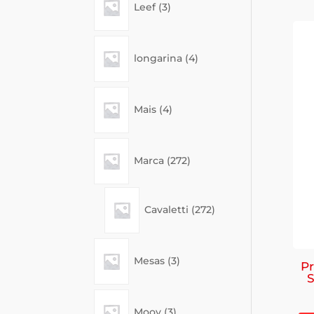
Leef
3
products
4
longarina
4
products
4
Mais
4
products
272
Marca
272
products
272
Cavaletti
272
products
3
Mesas
3
products
Pr
S
3
Moov
3
products