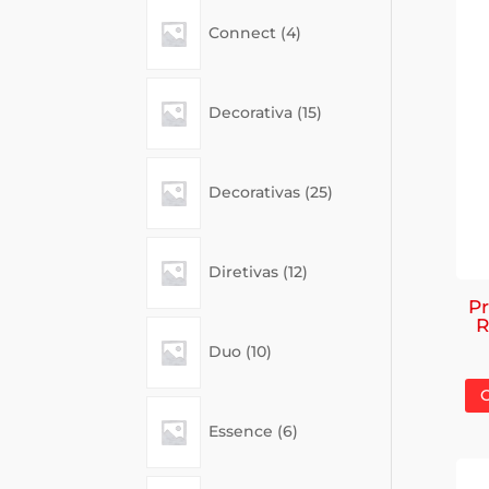
4
Connect
4
products
15
Decorativa
15
products
25
Decorativas
25
products
12
Diretivas
12
products
Pr
R
10
Duo
10
products
6
Essence
6
products
3