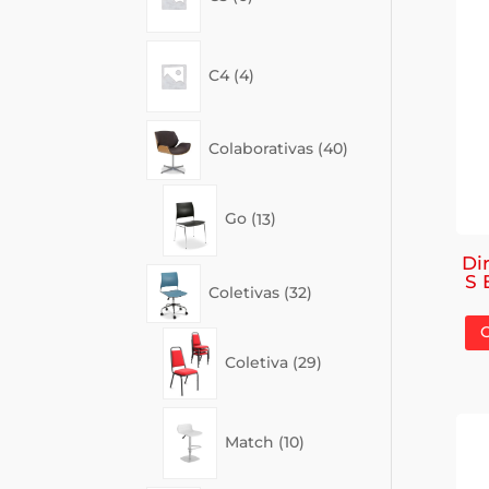
4
C4
4
products
40
Colaborativas
40
products
13
Go
13
products
Di
32
S 
Coletivas
32
products
29
Coletiva
29
products
10
Match
10
products