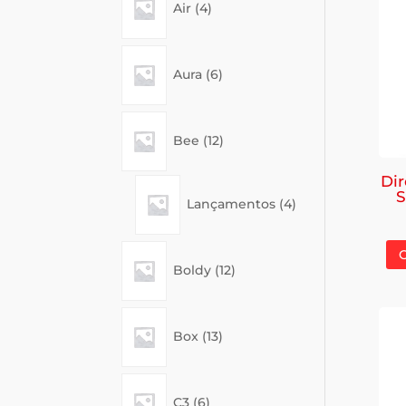
Air
4
products
6
Aura
6
products
12
Bee
12
products
Di
4
S
Lançamentos
4
products
12
Boldy
12
products
13
Box
13
products
6
C3
6
products