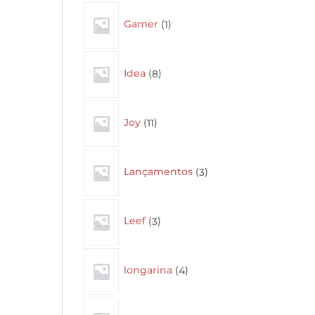
1
Gamer
1
product
8
Idea
8
products
11
Joy
11
products
3
Lançamentos
3
products
3
Leef
3
products
4
longarina
4
products
4