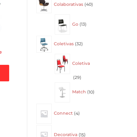
Colaborativas
40
products
13
Go
13
products
32
Coletivas
32
products
e
Coletiva
29
29
products
10
Match
10
products
4
Connect
4
products
15
Decorativa
15
products