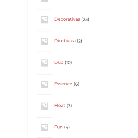
25
Decorativas
25
products
12
Diretivas
12
products
10
Duo
10
products
6
Essence
6
products
3
Float
3
products
4
Fun
4
products