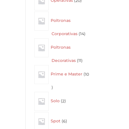
Operativas
20
products
Poltronas
14
Corporativas
14
products
Poltronas
11
Decorativas
11
products
Prime e Master
10
10
products
2
Solo
2
products
6
Spot
6
products