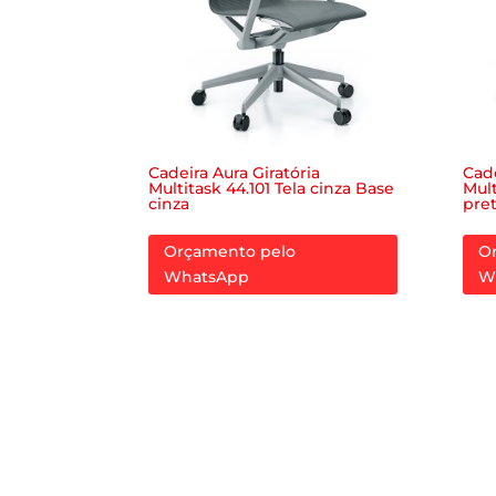
Cadeira Aura Giratória
Cade
Multitask 44.101 Tela cinza Base
Mult
cinza
pre
Orçamento pelo
O
WhatsApp
W