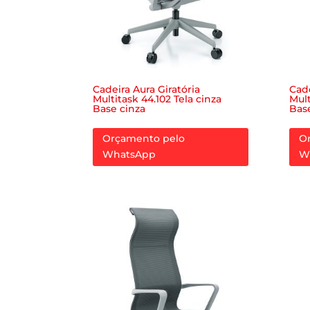
Cadeira Aura Giratória
Cade
Multitask 44.102 Tela cinza
Mult
Base cinza
Bas
Orçamento pelo
O
WhatsApp
W