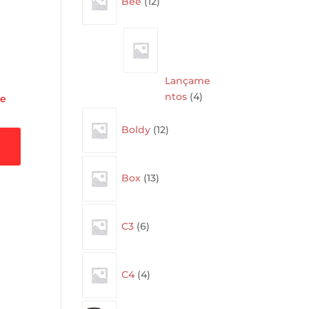
Bee
12
products
Lançame
4
ntos
4
se
products
12
Boldy
12
products
13
Box
13
products
6
C3
6
products
4
C4
4
products
40