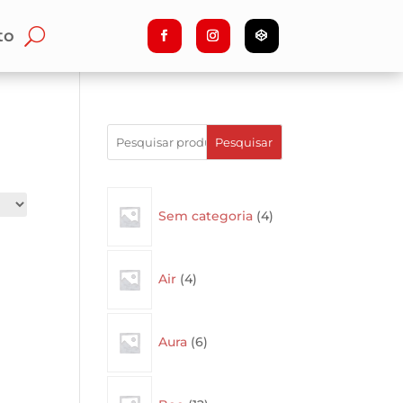
to
Pesquisar
4
Sem categoria
4
products
4
Air
4
products
6
Aura
6
products
12