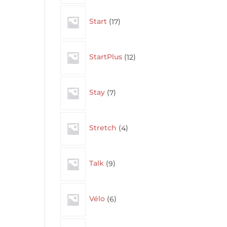
17
Start
17
products
12
StartPlus
12
products
7
Stay
7
products
4
Stretch
4
products
9
Talk
9
products
6
Vélo
6
products
13