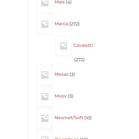
Mais
4
products
272
Marca
272
products
Cavaletti
272
272
products
3
Mesas
3
products
3
Moov
3
products
10
Newnet/Soft
10
products
20