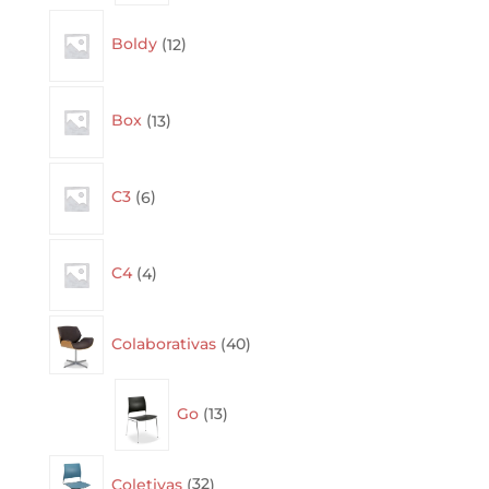
12
Boldy
12
products
13
Box
13
products
6
C3
6
products
4
C4
4
products
40
Colaborativas
40
products
13
Go
13
products
32
Coletivas
32