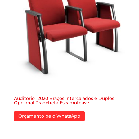
Auditório 12020 Braços Intercalados e Duplos
Opcional Prancheta Escamoteável
Orçamento pelo WhatsApp