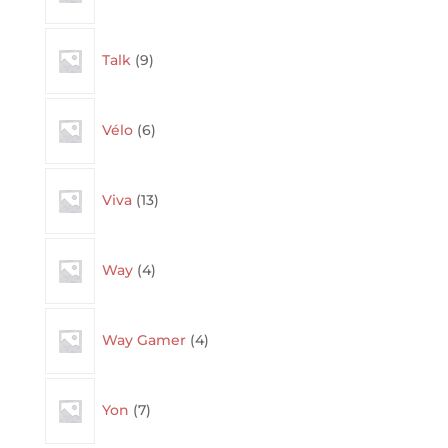
9
Talk
9
products
6
Vélo
6
products
13
Viva
13
products
4
Way
4
products
4
Way Gamer
4
products
7
Yon
7
products