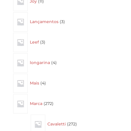
Joy
11
products
3
Lançamentos
3
products
3
Leef
3
products
4
longarina
4
products
4
Mais
4
products
272
Marca
272
products
272
Cavaletti
272
products