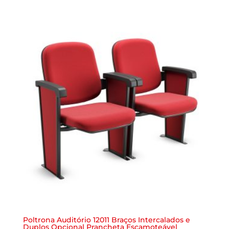
Poltrona Auditório 12011 Braços Intercalados e
Duplos Opcional Prancheta Escamoteável