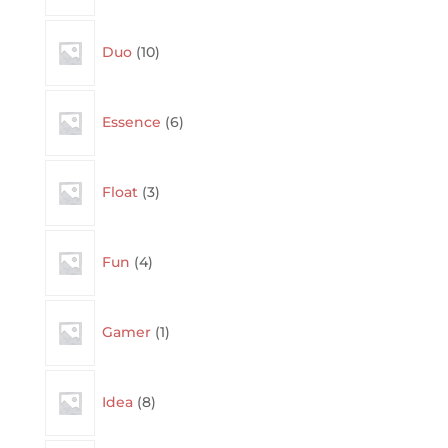
10
Duo
10
products
6
Essence
6
products
3
Float
3
products
4
Fun
4
products
1
Gamer
1
product
8
Idea
8
products