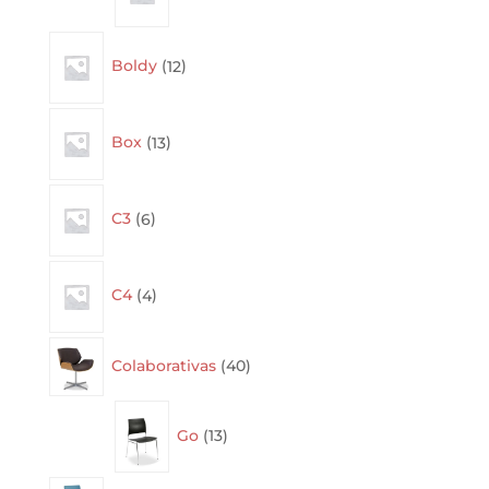
12
Boldy
12
products
13
Box
13
products
6
C3
6
products
4
C4
4
products
40
Colaborativas
40
products
13
Go
13
products
32