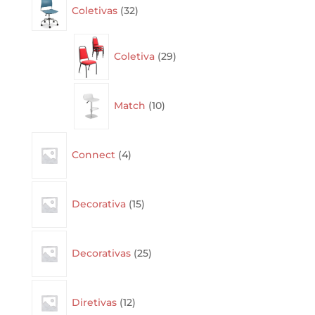
Coletivas
32
products
29
Coletiva
29
products
10
Match
10
products
4
Connect
4
products
15
Decorativa
15
products
25
Decorativas
25
products
12
Diretivas
12
products