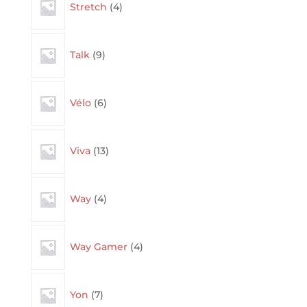
Stretch
4
products
9
Talk
9
products
6
Vélo
6
products
13
Viva
13
products
4
Way
4
products
4
Way Gamer
4
products
7
Yon
7
products