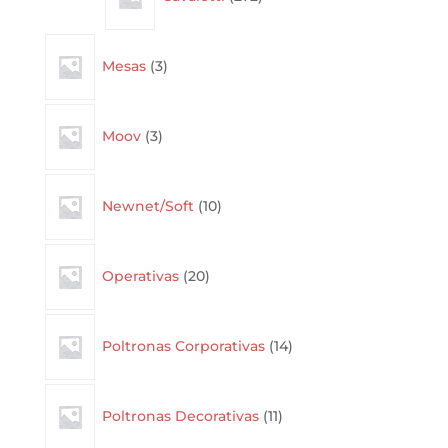
3
Mesas
3
products
3
Moov
3
products
10
Newnet/Soft
10
products
20
Operativas
20
products
14
Poltronas Corporativas
14
products
11
Poltronas Decorativas
11
products