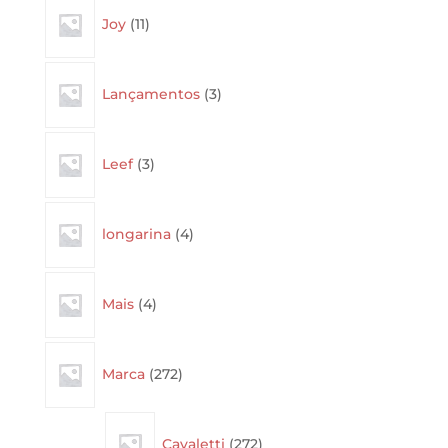
11
Joy
11
products
3
Lançamentos
3
products
3
Leef
3
products
4
longarina
4
products
4
Mais
4
products
272
Marca
272
products
272
Cavaletti
272
products