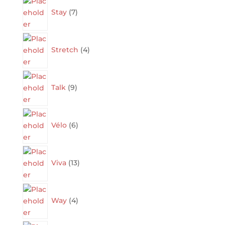
7
products
Stay
7
4
products
Stretch
4
9
products
Talk
9
6
products
Vélo
6
13
products
Viva
13
4
products
Way
4