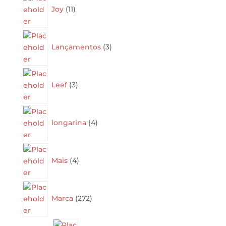
products
Joy
11
3
products
Lançamentos
3
3
products
Leef
3
4
products
longarina
4
4
products
Mais
4
272
products
Marca
272
272