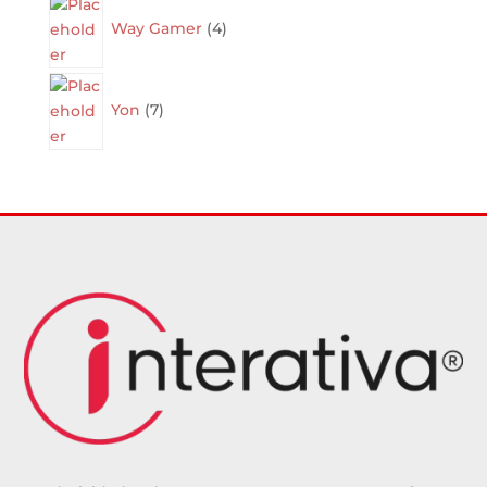
4
products
Way Gamer
4
7
products
Yon
7