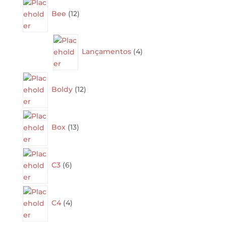
12
products
Bee
12
4
products
Lançamentos
4
12
products
Boldy
12
13
products
Box
13
6
products
C3
6
4
products
C4
4