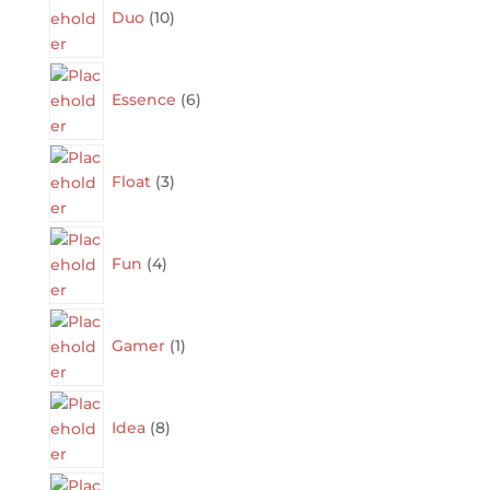
products
Duo
10
6
products
Essence
6
3
products
Float
3
4
products
Fun
4
1
product
Gamer
1
8
products
Idea
8
11