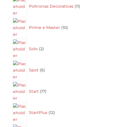
products
Poltronas Decorativas
11
10
products
Prime e Master
10
2
products
Solo
2
6
products
Spot
6
17
products
Start
17
12
products
StartPlus
12