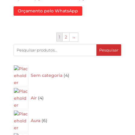
Orçamento pelo WhatsApp
1
2
→
Pesquisar
4
products
Sem categoria
4
4
products
Air
4
6
products
Aura
6