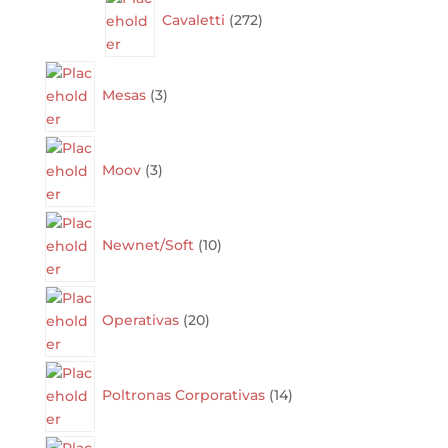
products
Cavaletti
272
3
products
Mesas
3
3
products
Moov
3
10
products
Newnet/Soft
10
20
products
Operativas
20
14
products
Poltronas Corporativas
14
11