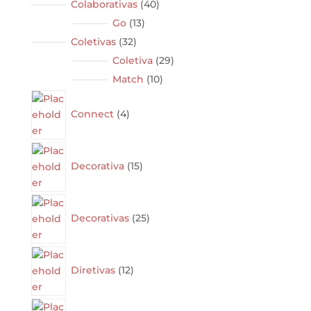
40
Colaborativas
40
products
13
Go
13
products
32
Coletivas
32
products
29
Coletiva
29
products
10
Match
10
products
4
products
Connect
4
15
products
Decorativa
15
25
products
Decorativas
25
12
products
Diretivas
12
10