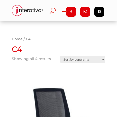
Home
/ C4
C4
Showing all 4 results