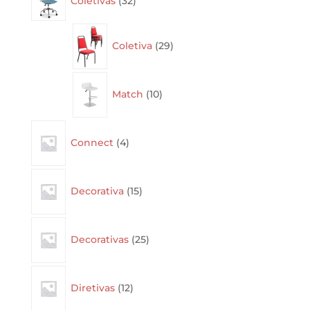
Coletivas
32
products
29
Coletiva
29
products
10
Match
10
products
4
Connect
4
products
15
Decorativa
15
products
25
Decorativas
25
products
12
Diretivas
12
products