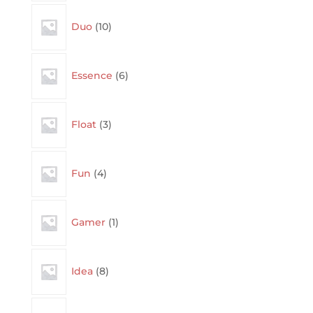
10
Duo
10
products
6
Essence
6
products
3
Float
3
products
4
Fun
4
products
1
Gamer
1
product
8
Idea
8
products
11