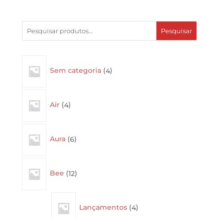
Pesquisar
4
Sem categoria
4
products
4
Air
4
products
6
Aura
6
products
12
Bee
12
products
4
Lançamentos
4
products