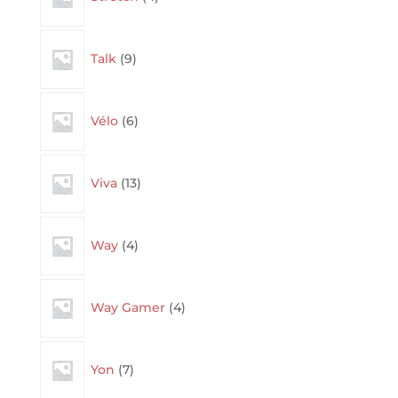
9
Talk
9
products
6
Vélo
6
products
13
Viva
13
products
4
Way
4
products
4
Way Gamer
4
products
7
Yon
7
products