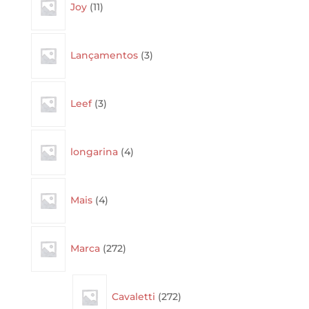
Joy
11
products
3
Lançamentos
3
products
3
Leef
3
products
4
longarina
4
products
4
Mais
4
products
272
Marca
272
products
272
Cavaletti
272
products