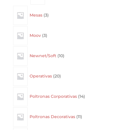
3
Mesas
3
products
3
Moov
3
products
10
Newnet/Soft
10
products
20
Operativas
20
products
14
Poltronas Corporativas
14
products
11
Poltronas Decorativas
11
products