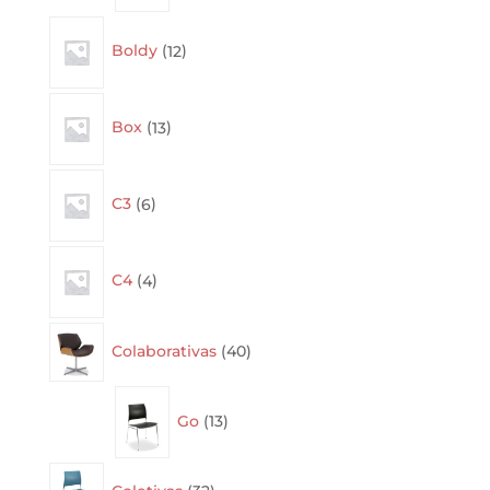
12
Boldy
12
products
13
Box
13
products
6
C3
6
products
4
C4
4
products
40
Colaborativas
40
products
13
Go
13
products
32