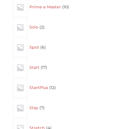
10
Prime e Master
10
products
2
Solo
2
products
6
Spot
6
products
17
Start
17
products
12
StartPlus
12
products
7
Stay
7
products
4
Stretch
4
products