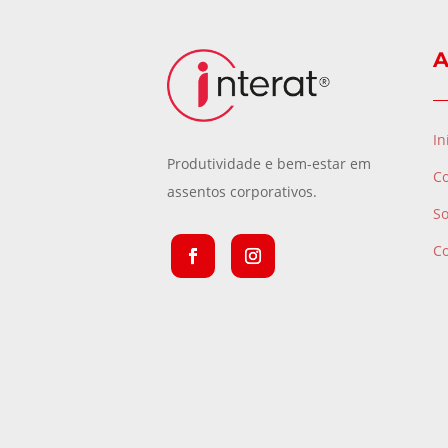
A
In
Produtividade e bem-estar em
C
assentos corporativos.
S
C