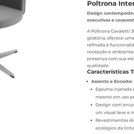
Poltrona Inte
Design contemporâne
executivos e corporat
A Poltrona Cavaletti 
giratória, oferece um
refinada e funcionali
recepção e ambientes
presença com sua est
qualidade.
Características 
Assento e Encosto:
Espuma injetada d
mesmo em uso pr
Design com encos
um visual leve e
Revestimentos di
ecológico da linha