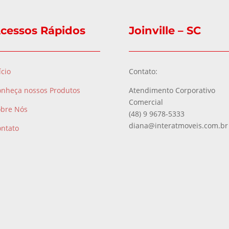
cessos Rápidos
Joinville – SC
ício
Contato:
onheça nossos Produtos
Atendimento Corporativo
Comercial
obre Nós
(48) 9 9678-5333
diana@interatmoveis.com.br
ontato