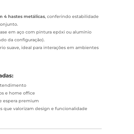
m 4 hastes metálicas
, conferindo estabilidade
conjunto.
se em aço com pintura epóxi ou alumínio
do da configuração).
io suave, ideal para interações em ambientes
adas:
 atendimento
vos e home office
de espera premium
s que valorizam design e funcionalidade