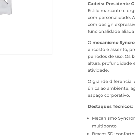
Cadeira Presidente Gi
Estilo marcante e er
com personalidade. A
com design expressiv
funcionalidade aliada
O
mecanismo Syncr
encosto e assento, p
períodos de uso. Os
b
altura, profundidade 
atividade.
O grande diferencial 
única ao ambiente, ag
espaço corporativo.
Destaques Técnicos:
Mecanismo Syncron:
multiponto
Braços 3D: conforto