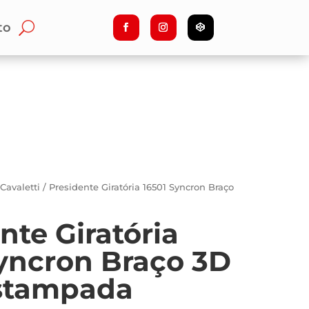
to
/
Cavaletti
/ Presidente Giratória 16501 Syncron Braço
nte Giratória
yncron Braço 3D
stampada