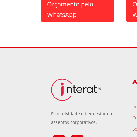
Orçamento pelo
O
WhatsApp
W
A
In
Produtividade e bem-estar em
C
assentos corporativos.
S