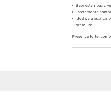
Base estampada: vis
Estofamento anatô
Ideal para escritóri
premium
Presença forte, conf