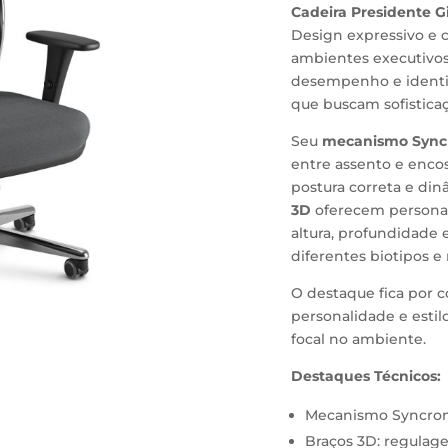
Cadeira Presidente Gi
Design expressivo e 
ambientes executivos.
desempenho e identid
que buscam sofisticaç
Seu
mecanismo Sync
entre assento e encos
postura correta e din
3D
oferecem personal
altura, profundidade 
diferentes biotipos e 
O destaque fica por 
personalidade e estil
focal no ambiente.
Destaques Técnicos:
Mecanismo Syncron:
Braços 3D: regulag