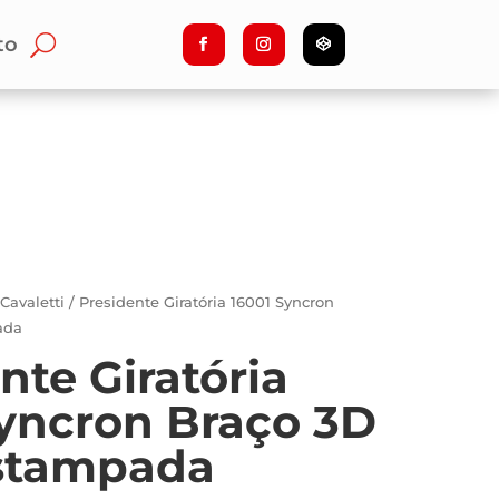
to
/
Cavaletti
/ Presidente Giratória 16001 Syncron
ada
nte Giratória
Syncron Braço 3D
stampada