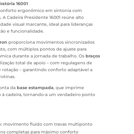
ratória 16001
conforto ergonômico em sintonia com
 A Cadeira Presidente 16001 reúne alto
ade visual marcante, ideal para lideranças
ão e funcionalidade.
ron
proporciona movimentos sincronizados
to, com múltiplos pontos de ajuste para
âmica durante a jornada de trabalho. Os
braços
ização total de apoio – com regulagens de
e rotação – garantindo conforto adaptável a
rotinas.
conta da
base estampada
, que imprime
o à cadeira, tornando-a um verdadeiro ponto
 movimento fluido com travas multiponto
ens completas para máximo conforto