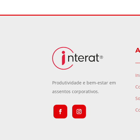
A
In
Produtividade e bem-estar em
C
assentos corporativos.
S
C