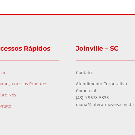
cessos Rápidos
Joinville – SC
ício
Contato:
onheça nossos Produtos
Atendimento Corporativo
Comercial
obre Nós
(48) 9 9678-5333
diana@interatmoveis.com.br
ontato