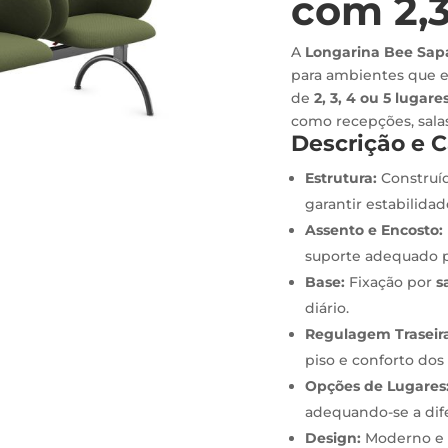
com 2,3
A
Longarina Bee Sap
para ambientes que e
de
2, 3, 4 ou 5 lugare
como recepções, sala
Descrição e C
Estrutura:
Construíd
garantir estabilidade
Assento e Encosto:
suporte adequado p
Base:
Fixação por
s
diário.
Regulagem Traseir
piso e conforto dos 
Opções de Lugares
adequando-se a dif
Design:
Moderno e f