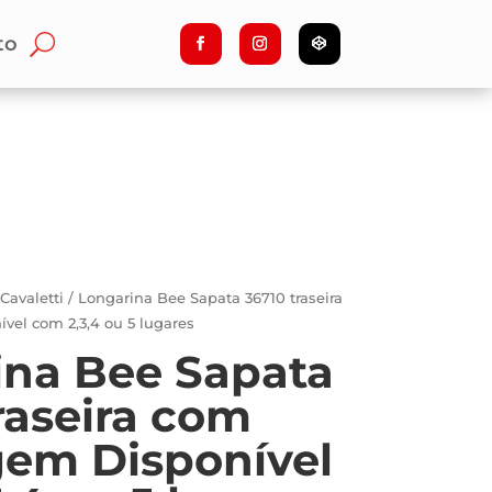
to
/
Cavaletti
/ Longarina Bee Sapata 36710 traseira
el com 2,3,4 ou 5 lugares
ina Bee Sapata
raseira com
gem Disponível