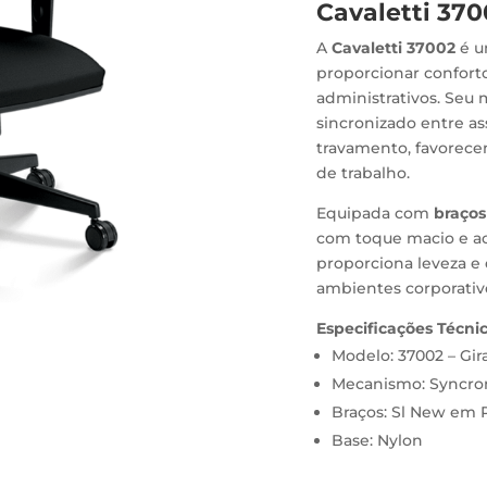
Cavaletti 370
A
Cavaletti 37002
é u
proporcionar confor
administrativos. Se
sincronizado entre as
travamento, favorece
de trabalho.
Equipada com
braço
com toque macio e a
proporciona leveza e 
ambientes corporativ
Especificações Técnic
Modelo: 37002 – Gir
Mecanismo: Syncro
Braços: Sl New em 
Base: Nylon