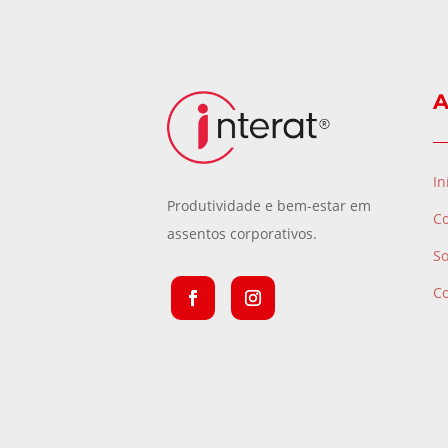
A
In
Produtividade e bem-estar em
C
assentos corporativos.
S
C