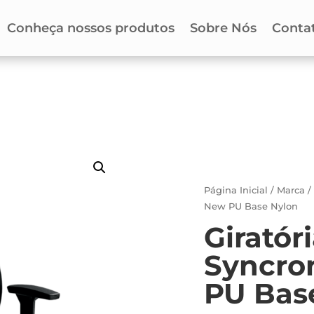
Conheça nossos produtos
Sobre Nós
Conta
Página Inicial
/
Marca
New PU Base Nylon
Giratór
Syncro
PU Bas