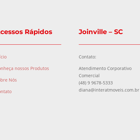
cessos Rápidos
Joinville – SC
ício
Contato:
onheça nossos Produtos
Atendimento Corporativo
Comercial
obre Nós
(48) 9 9678-5333
diana@interatmoveis.com.br
ontato