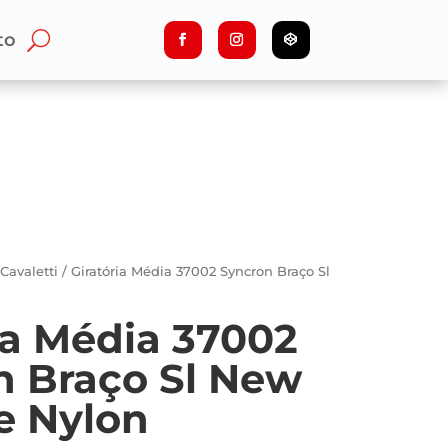
to
/
Cavaletti
/ Giratória Média 37002 Syncron Braço Sl
ia Média 37002
n Braço Sl New
e Nylon