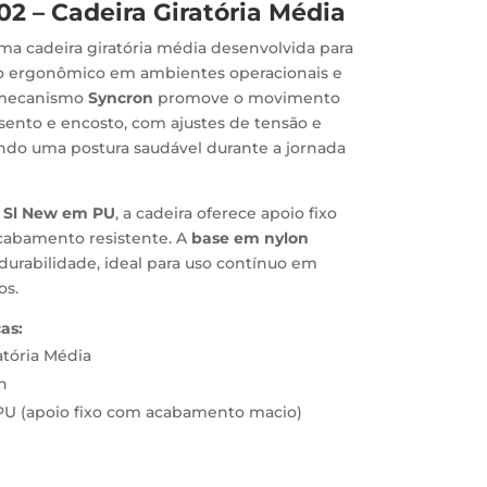
02 – Cadeira Giratória Média
ma cadeira giratória média desenvolvida para
to ergonômico em ambientes operacionais e
u mecanismo
Syncron
promove o movimento
sento e encosto, com ajustes de tensão e
ndo uma postura saudável durante a jornada
s Sl New em PU
, a cadeira oferece apoio fixo
cabamento resistente. A
base em nylon
durabilidade, ideal para uso contínuo em
os.
as:
atória Média
n
PU (apoio fixo com acabamento macio)