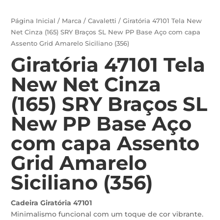
Página Inicial
/
Marca
/
Cavaletti
/ Giratória 47101 Tela New
Net Cinza (165) SRY Braços SL New PP Base Aço com capa
Assento Grid Amarelo Siciliano (356)
Giratória 47101 Tela
New Net Cinza
(165) SRY Braços SL
New PP Base Aço
com capa Assento
Grid Amarelo
Siciliano (356)
Cadeira Giratória 47101
Minimalismo funcional com um toque de cor vibrante.