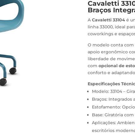
Cavaletti 331
Braços Integ
A
Cavaletti 33104
é um
linha 33000, ideal pa
coworkings e espaços
O modelo conta co
apoio ergonômico com 
liberdade de movimen
com
opcional de est
conforto e adaptando-
Especificações Técnic
Modelo: 33104 – Gira
Braços: Integrados 
Estofamento: Opcio
Base: Giratória com 
Aplicações: Ambient
escritórios modern