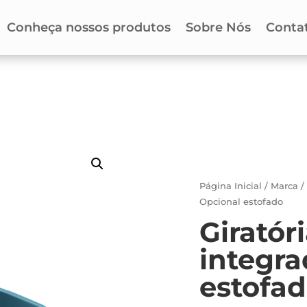
Conheça nossos produtos
Sobre Nós
Conta
Página Inicial
/
Marca
Opcional estofado
Giratór
integra
estofa