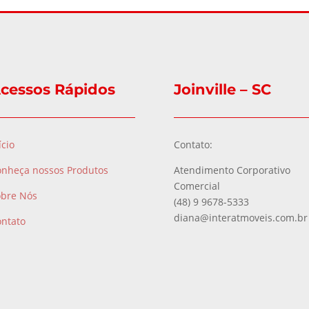
cessos Rápidos
Joinville – SC
ício
Contato:
onheça nossos Produtos
Atendimento Corporativo
Comercial
obre Nós
(48) 9 9678-5333
diana@interatmoveis.com.br
ontato