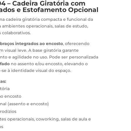
04 – Cadeira Giratória com
rados e Estofamento Opcional
a cadeira giratória compacta e funcional da
ra ambientes operacionais, salas de estudo,
 colaborativos.
m
braços integrados ao encosto
, oferecendo
visual leve. A base giratória garante
to e agilidade no uso. Pode ser personalizada
ofado
no assento e/ou encosto, elevando o
se à identidade visual do espaço.
as:
tória
ao encosto
nal (assento e encosto)
rodízios
es operacionais, coworking, salas de aula e
os