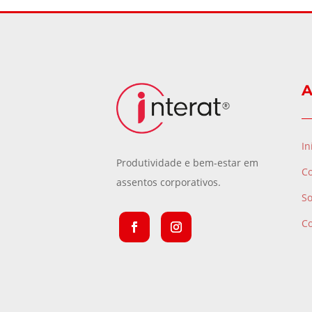
A
In
Produtividade e bem-estar em
C
assentos corporativos.
S
C