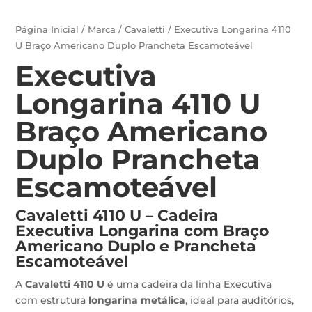
Página Inicial
/
Marca
/
Cavaletti
/ Executiva Longarina 4110
U Braço Americano Duplo Prancheta Escamoteável
Executiva
Longarina 4110 U
Braço Americano
Duplo Prancheta
Escamoteável
Cavaletti 4110 U – Cadeira
Executiva Longarina com Braço
Americano Duplo e Prancheta
Escamoteável
A
Cavaletti 4110 U
é uma cadeira da linha Executiva
com estrutura
longarina metálica
, ideal para auditórios,