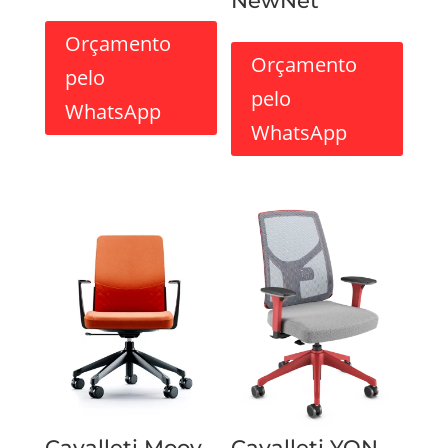
NewNet
Orçamento
Orçamento
pelo
pelo
WhatsApp
WhatsApp
Cavalleti Moov
Cavalleti YON