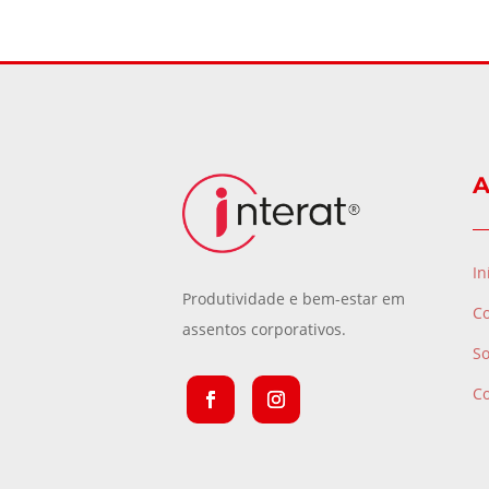
A
In
Produtividade e bem-estar em
C
assentos corporativos.
S
C