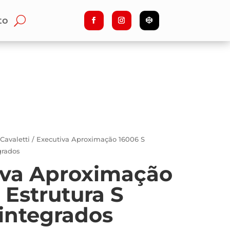
to
/
Cavaletti
/ Executiva Aproximação 16006 S
grados
iva Aproximação
 Estrutura S
integrados