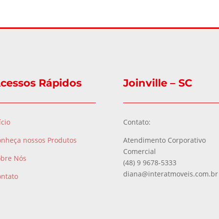
cessos Rápidos
Joinville – SC
ício
Contato:
onheça nossos Produtos
Atendimento Corporativo
Comercial
obre Nós
(48) 9 9678-5333
diana@interatmoveis.com.br
ontato