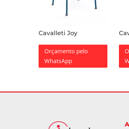
Cavalleti Joy
Cav
Orçamento pelo
O
WhatsApp
W
A