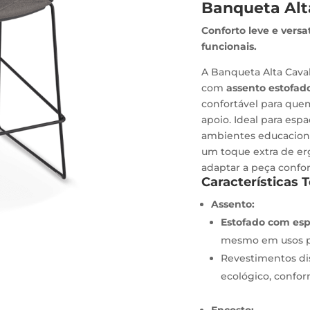
Banqueta Alta
Conforto leve e vers
funcionais.
A Banqueta Alta Cava
com
assento estofad
confortável para quem
apoio. Ideal para esp
ambientes educaciona
um toque extra de e
adaptar a peça confor
Características 
Assento:
Estofado com es
mesmo em usos p
Revestimentos dis
ecológico, confor
Encosto: