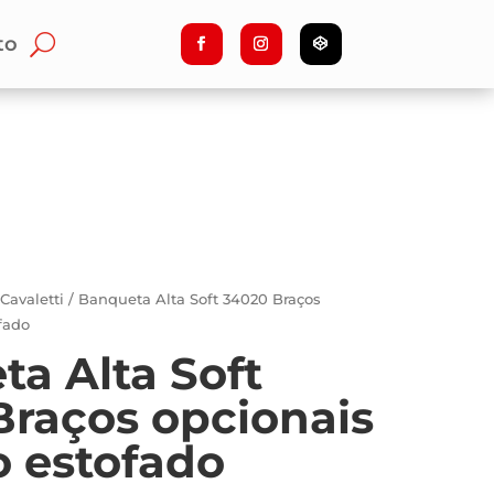
to
/
Cavaletti
/ Banqueta Alta Soft 34020 Braços
fado
a Alta Soft
Braços opcionais
o estofado