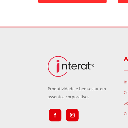
A
In
Produtividade e bem-estar em
C
assentos corporativos.
S
C