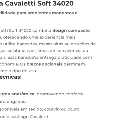
 Cavaletti Soft 34020
atilidade para ambientes modernos e
letti Soft 34020 combina
design compacto
o
, oferecendo uma experiência mais
 utiliza bancadas, mesas altas ou estações de
aços colaborativos, áreas de convivência ou
is, essa banqueta entrega praticidade com
rgonomia. Os
braços opcionais
permitem
me o tipo de uso.
Técnicas:
puma anatômica
, promovendo conforto
rolongados.
poníveis em tecido, courvin ou couro
me o catálogo Cavaletti.