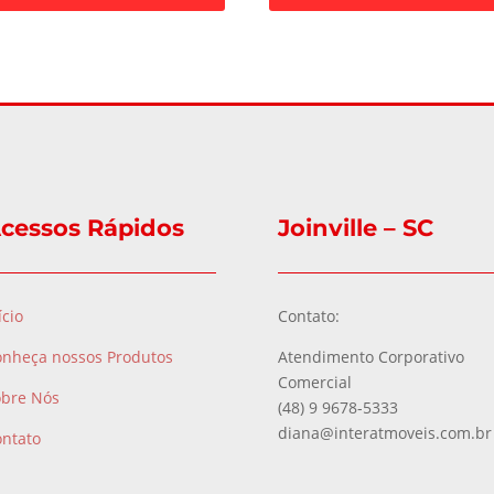
cessos Rápidos
Joinville – SC
ício
Contato:
onheça nossos Produtos
Atendimento Corporativo
Comercial
obre Nós
(48) 9 9678-5333
diana@interatmoveis.com.br
ontato