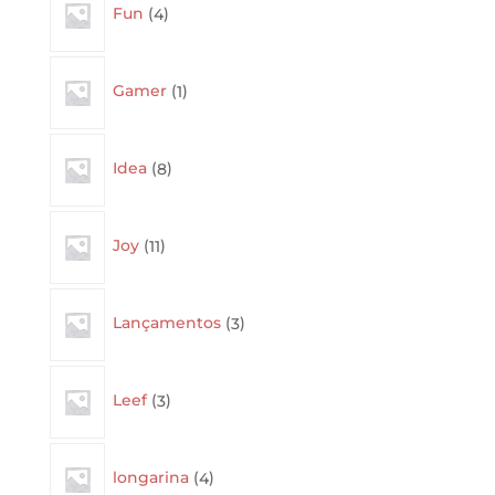
Fun
4
products
1
Gamer
1
product
8
Idea
8
products
11
Joy
11
products
3
Lançamentos
3
products
3
Leef
3
products
4
longarina
4
products