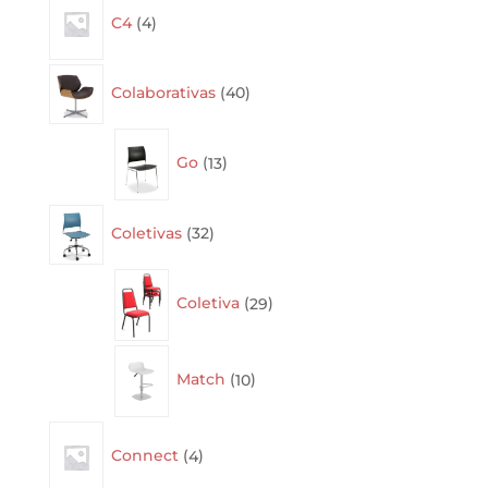
C4
4
products
40
Colaborativas
40
products
13
Go
13
products
32
Coletivas
32
products
29
Coletiva
29
products
10
Match
10
products
4
Connect
4
products