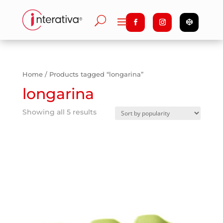
Home
/ Products tagged “longarina”
longarina
Showing all 5 results