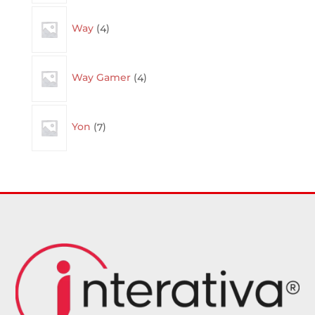
4
Way
4
products
4
Way Gamer
4
products
7
Yon
7
products