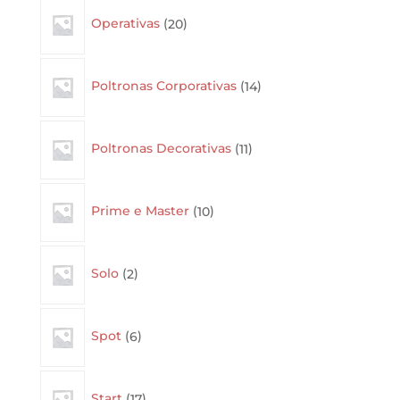
20
Operativas
20
products
14
Poltronas Corporativas
14
products
11
Poltronas Decorativas
11
products
10
Prime e Master
10
products
2
Solo
2
products
6
Spot
6
products
17
Start
17
products