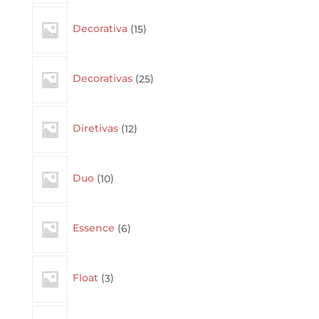
15
Decorativa
15
products
25
Decorativas
25
products
12
Diretivas
12
products
10
Duo
10
products
6
Essence
6
products
3
Float
3
products
4