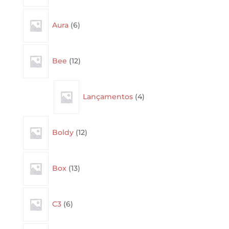
6
Aura
6
products
12
Bee
12
products
4
Lançamentos
4
products
12
Boldy
12
products
13
Box
13
products
6
C3
6
products
4