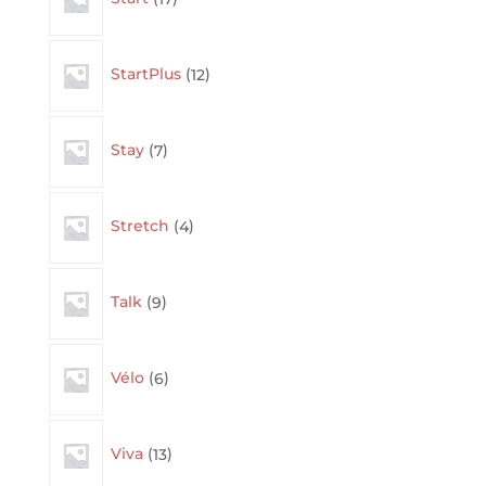
12
StartPlus
12
products
7
Stay
7
products
4
Stretch
4
products
9
Talk
9
products
6
Vélo
6
products
13
Viva
13
products