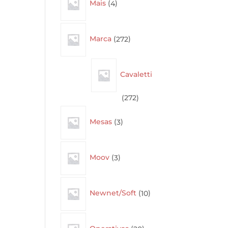
Mais
4
products
272
Marca
272
products
Cavaletti
272
272
products
3
Mesas
3
products
3
Moov
3
products
10
Newnet/Soft
10
products
20