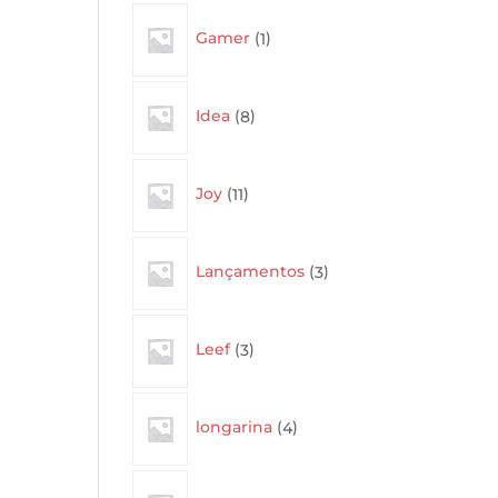
1
Gamer
1
product
8
Idea
8
products
11
Joy
11
products
3
Lançamentos
3
products
3
Leef
3
products
4
longarina
4
products
4