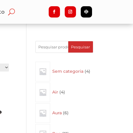
to
Pesquisar
4
Sem categoria
4
products
4
Air
4
products
6
Aura
6
products
12