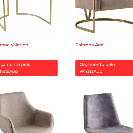
rona Valetino
Poltrona Ada
rçamento pelo
Orçamento pelo
hatsApp
WhatsApp