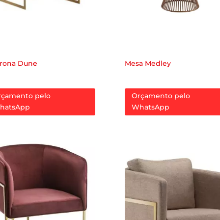
trona Dune
Mesa Medley
rçamento pelo
Orçamento pelo
hatsApp
WhatsApp