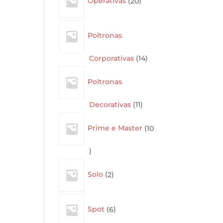
Operativas
20
products
Poltronas
14
Corporativas
14
products
Poltronas
11
Decorativas
11
products
Prime e Master
10
10
products
2
Solo
2
products
6
Spot
6
products