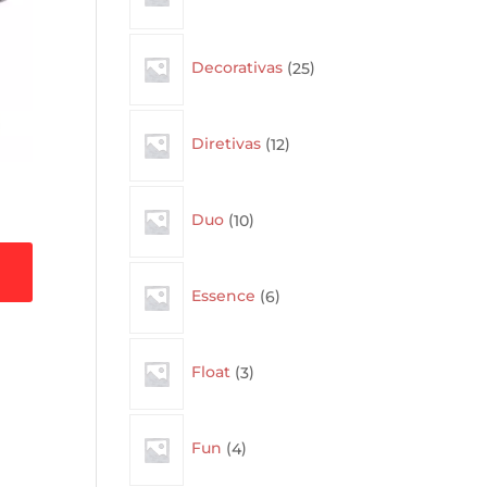
25
Decorativas
25
products
12
Diretivas
12
products
10
Duo
10
products
6
Essence
6
products
3
Float
3
products
4
Fun
4
products