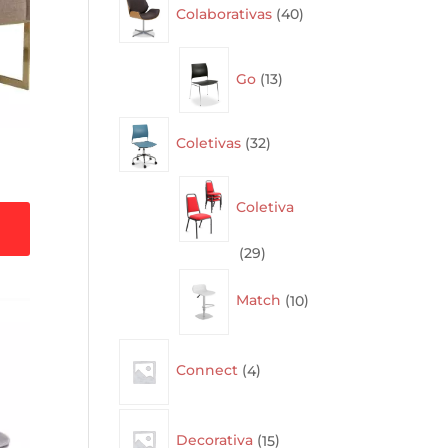
Colaborativas
40
products
13
Go
13
products
32
Coletivas
32
products
Coletiva
29
29
products
10
Match
10
products
4
Connect
4
products
15
Decorativa
15
products