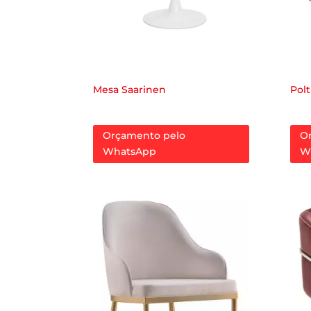
Mesa Saarinen
Pol
Orçamento pelo
O
WhatsApp
W