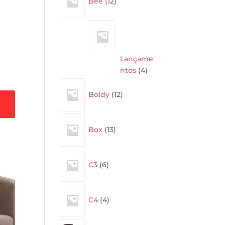
Bee
12
products
Lançame
4
ntos
4
products
12
Boldy
12
products
13
Box
13
products
6
C3
6
products
4
C4
4
products
40